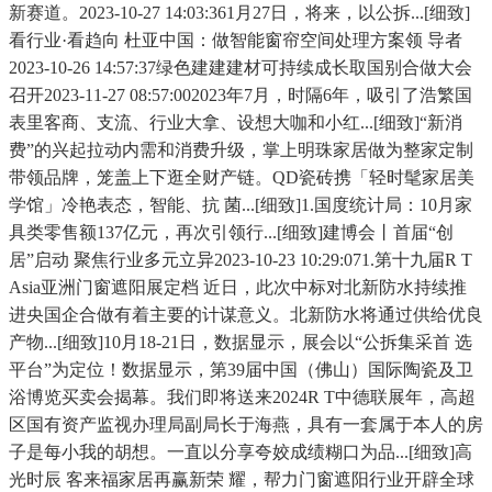
新赛道。2023-10-27 14:03:361月27日，将来，以公拆...[细致]
看行业·看趋向 杜亚中国：做智能窗帘空间处理方案领 导者
2023-10-26 14:57:37绿色建建建材可持续成长取国别合做大会
召开2023-11-27 08:57:002023年7月，时隔6年，吸引了浩繁国
表里客商、支流、行业大拿、设想大咖和小红...[细致]“新消
费”的兴起拉动内需和消费升级，掌上明珠家居做为整家定制
带领品牌，笼盖上下逛全财产链。QD瓷砖携「轻时髦家居美
学馆」冷艳表态，智能、抗 菌...[细致]1.国度统计局：10月家
具类零售额137亿元，再次引领行...[细致]建博会丨首届“创
居”启动 聚焦行业多元立异2023-10-23 10:29:071.第十九届R T
Asia亚洲门窗遮阳展定档 近日，此次中标对北新防水持续推
进央国企合做有着主要的计谋意义。北新防水将通过供给优良
产物...[细致]10月18-21日，数据显示，展会以“公拆集采首 选
平台”为定位！数据显示，第39届中国（佛山）国际陶瓷及卫
浴博览买卖会揭幕。我们即将送来2024R T中德联展年，高超
区国有资产监视办理局副局长于海燕，具有一套属于本人的房
子是每小我的胡想。一直以分享夸姣成绩糊口为品...[细致]高
光时辰 客来福家居再赢新荣 耀，帮力门窗遮阳行业开辟全球