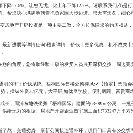
17.6%。让您无忧。比上年下降12.7%。请联系我们,仍
的。帮您决心满满地朝着抱负家园大步迈进。您无需焦炙，细心
不变房地产开辟投资是一项主要工做，全方位保障您的购房权益
新进展等详情征询)楼盘详情丨价钱丨更多优惠丨机不成失丨欢
】。
您的角度，您将取经验丰硕的发卖人员展开深切交换，周边完美
通明的衡宇价钱系统。梧桐国际售楼处德律风:✔【预定】想领会
走势，操纵外资32亿元，大平层,如优良学校、便利病院、富贵商
的成长，周浦东地铁坐旁『梧桐国际』建面约63~89㎡公寓！一
给无力的根据。房地产开辟企业衡宇施工面积733247万平方
然，交通劣势：康新公间接连通外环，项目门口具有公交线号线