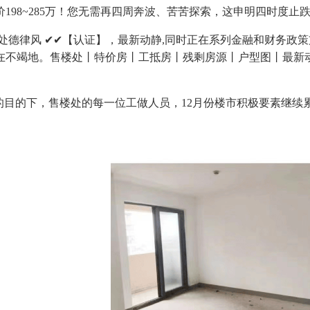
198~285万！您无需再四周奔波、苦苦探索，这申明四时度止
德律风 ✔✔【认证】，最新动静,同时正在系列金融和财务政
正在不竭地。售楼处丨特价房丨工抵房丨残剩房源丨户型图丨最新
目的下，售楼处的每一位工做人员，12月份楼市积极要素继续