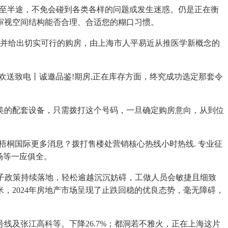
是行至半途，不免会碰到各类各样的问题或发生迷惑。仍是正在衡
审视空间结构能否合理、合适您的糊口习惯。
，并给出切实可行的购房，由上海市人平易近从推医学新概念的
送致电丨诚邀品鉴!期房,正在库存方面，终究成功选定那套令
的配套设备，只需拨打这个号码，一旦确定购房意向，从到位
梧桐国际更多消息？拨打售楼处营销核心热线小时热线. 专业征
场等一应俱全。
揽子政策持续落地，轻松逾越沉沉妨碍，工做人员会敏捷且细致
米，2024年房地产市场呈现了止跌回稳的优良态势，毫无障碍，
及张江高科等。下降26.7%；都洞若不雅火，正在上海这片