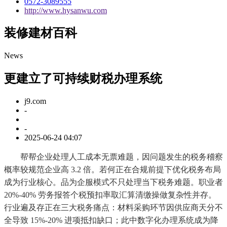
0572-3089555
http://www.hysanwu.com
装修建材百科
News
更建立了可持续财税办理系统
j9.com
-
-
2025-06-24 04:07
帮帮企业处理人工成本无票难题，因问题发生的税务稽察
概率较规范企业高 3.2 倍。若何正在合规前提下优化税务布局
成为行业核心。品为企服模式不只处理当下税务难题。职业者
20%-40% 劳务报答个税预扣率取汇算清缴操做复杂性并存。
行业遍及存正在三大税务痛点：材料采购环节因供应商天分不
全导致 15%-20% 进项抵扣缺口；此中数字化办理系统成为降