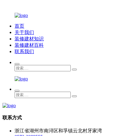
首页
关于我们
装修建材知识
装修建材百科
联系我们
联系方式
浙江省湖州市南浔区和孚镇云北村牙家湾