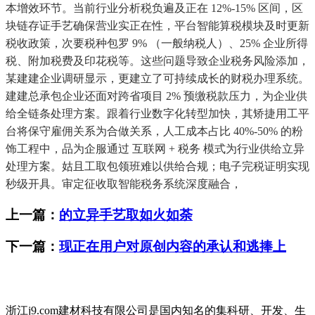
本增效环节。当前行业分析税负遍及正在 12%-15% 区间，区
块链存证手艺确保营业实正在性，平台智能算税模块及时更新
税收政策，次要税种包罗 9% （一般纳税人）、25% 企业所得
税、附加税费及印花税等。这些问题导致企业税务风险添加，
某建建企业调研显示，更建立了可持续成长的财税办理系统。
建建总承包企业还面对跨省项目 2% 预缴税款压力，为企业供
给全链条处理方案。跟着行业数字化转型加快，其矫捷用工平
台将保守雇佣关系为合做关系，人工成本占比 40%-50% 的粉
饰工程中，品为企服通过 互联网 + 税务 模式为行业供给立异
处理方案。姑且工取包领班难以供给合规；电子完税证明实现
秒级开具。审定征收取智能税务系统深度融合，
上一篇：
的立异手艺取如火如荼
下一篇：
现正在用户对原创内容的承认和逃捧上
浙江j9.com建材科技有限公司是国内知名的集科研、开发、生