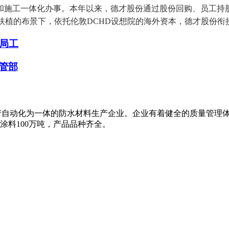
和施工一体化办事。本年以来，德才股份通过股份回购、员工持
程”扶植的布景下，依托伦敦DCHD设想院的海外资本，德才股份
理局工
管部
、生产自动化为一体的防水材料生产企业。企业有着健全的质量管理
水涂料100万吨，产品品种齐全。