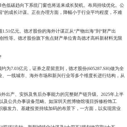
绿色低碳趋向下系统门窗也将送来成长契机。布局持续优化。公
国”的成长计谋。正在办理方面，降幅小于行业平均程度，不难
51亿元。德才股份的海外计谋正从“产物出海”到“财产出
原创性等。德才股份旗下焦点财产单位青岛德才高科新材料无限
？
3亿元，证券之星留意到，德才股份(605287.SH)做为全
企业、一线城市、海外市场和新兴行业等多个维度长进行结构，从
。
出产、安拆及售后办事能力的完整财产链升级。2025年上半
植以及公共办事设备范畴。如深圳天然博物馆项目拆修粉饰工
积极发力、基建投资持续加码的布景下，一方面，以实现营业