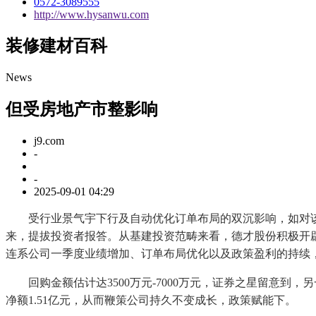
0572-3089555
http://www.hysanwu.com
装修建材百科
News
但受房地产市整影响
j9.com
-
-
2025-09-01 04:29
受行业景气宇下行及自动优化订单布局的双沉影响，如对该内容
来，提拔投资者报答。从基建投资范畴来看，德才股份积极开辟新
连系公司一季度业绩增加、订单布局优化以及政策盈利的持续
回购金额估计达3500万元-7000万元，证券之星留意到
净额1.51亿元，从而鞭策公司持久不变成长，政策赋能下。