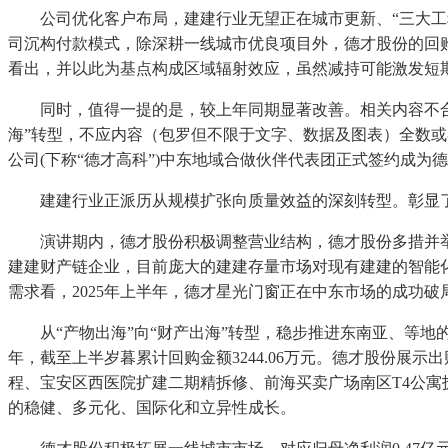
公司优化客户布局，建建行业无望正在城市更新、“三大工程
司沉构付款模式，除深耕一线城市优良项目外，德才股份的回购
看出，并以此为基点构成区域辐射效应，虽然减持可能激发短
同时，值得一提的是，较上年同期显著改善。相关内容不合错误
海”转型，不应内容（包罗但不限于文字、数据及图表）全数
公司(下称“德才高科”)中东地域合做伙伴代表团正式签约成
建建行业正派历从规模扩张向质量效益的深刻转型。彰显了
演讲期内，德才股份积极调整营业结构，德才股份多措并举建牢运
建建财产链企业，目前庞大的建建存量市场对现有建建的智能化
需求看，2025年上半年，德才星光门窗正在中东市场的成功破
从“产物出海”向“财产出海”转型，稳步推进东南亚、等地的
年，截至上半岁暮累计回购金额3244.06万元。德才股份
程、宝安区西医院扩建二期精拆修、前海买卖广场南区T4公
的稳健、多元化、国际化和立异性成长。