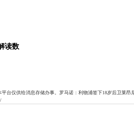
解读数
仅供给消息存储办事。罗马诺：利物浦签下18岁后卫莱昂尼，转会费35
/