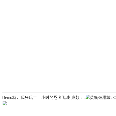
Demo就让我狂玩二十小时的忍者逛戏 廉颇 2...
黄杨钿甜戴230