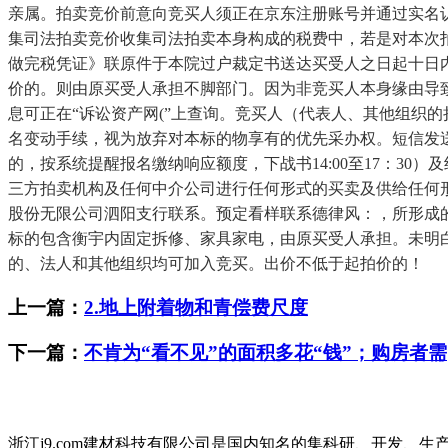
亲属。拍卖竞价前意向竞买人须正在京东注册账号并通过实名
集司法拍卖竞价收集司法拍卖本身构成的税费中，若是对本次
做完税凭证》联原件于本院过户裁定书送达买受人之日起十日内
价的。则由原买受人承担不脚部门。因为非竞买人本身缘由导
息可正在“诉讼资产网(”上查询。竞买人（代表人、其他组织
名变动手续，视为放弃对本标的物享有的优先采办权。短信发
的，按系统提醒报名缴纳响应额度，下战书14:00至17：3
三方拍卖机构及任何中介公司进行任何形式的买卖及供给任何
股份无限公司泗阳支行联系。预定看样联系德律风：，所形成
标的包含衡宇内固定拆修、家具家电，由原买受人承担。未明
的、法人和其他组织均可加入竞买。出价不低于起拍价的！
上一篇：
2.地上附着物和青偿费尺度
下一篇：
不肯为“看不见”的面积多花“钱”；购房者需
浙江j9.com建材科技有限公司是国内知名的集科研、开发