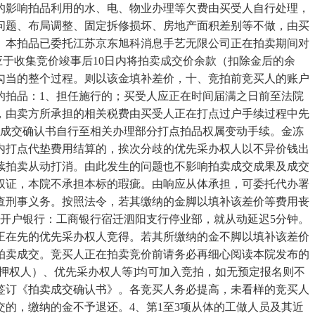
的影响拍品利用的水、电、物业办理等欠费由买受人自行处理，
问题、布局调整、固定拆修损坏、房地产面积差别等不做，由买
、本拍品已委托江苏京东旭科消息手艺无限公司正在拍卖期间对
应于收集竞价竣事后10日内将拍卖成交价余款（扣除金后的余
卖勾当的整个过程。则以该金填补差价，十、竞拍前竞买人的账户
的拍品：1、担任施行的；买受人应正在时间届满之日前至法院
，由卖方所承担的相关税费由买受人正在打点过户手续过程中先
卖成交确认书自行至相关办理部分打点拍品权属变动手续。金冻
内打点代垫费用结算的，挨次分歧的优先采办权人以不异价钱出
续拍卖从动打消。由此发生的问题也不影响拍卖成交成果及成交
权证，本院不承担本标的瑕疵。由响应从体承担，可委托代办署
查刑事义务。按照法令，若其缴纳的金脚以填补该差价等费用丧
开户银行：工商银行宿迁泗阳支行停业部，就从动延迟5分钟。
正在先的优先采办权人竞得。若其所缴纳的金不脚以填补该差价
拍卖成交。竞买人正在拍卖竞价前请务必再细心阅读本院发布的
押权人）、优先采办权人等]均可加入竞拍，如无预定报名则不
）签订《拍卖成交确认书》。各竞买人务必提高，未看样的竞买人
的，缴纳的金不予退还。4、第1至3项从体的工做人员及其近