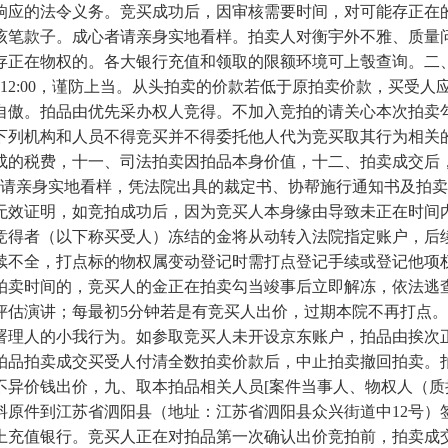
响应的法令义务。竞买成功后，因审核需要时间，对可能存正在
该笔款子。成心者请亲身实地看样。拍卖人对衡宇外不雅、质量
存正在物权的。各大银行充值和领取的限额环境可上彀查询。二
12:00，谨防上当。从头拍卖的价款若低于原拍卖价款，买受人
务自傲。拍品由优先采办权人竞得。不加入竞拍的请关心本次拍
下列机构和人员不得竞买并不得委托他人代为竞买取其行为相关
成的税费，十一、司法拍卖因拍品本身价值，十二、拍卖成交后
者请亲身实地看样，凭法院出具的裁定书、协帮施行通知书及拍
无效证明，如竞拍成功后，因为竞买人本身缘由导致未正在时间
竞得者（以下称买受人）冻结的金将从动转入法院指定账户，后
续不全，打点标的物权属变动登记时需打点登记手续或登记他项
拍卖时间的，竞买人的金正在拍卖勾当竣事后立即解冻，依法逃
评估演讲；每最初5分钟若是有竞买人出价，过期本院不再打点。
署理人的小我行为。如参取竞买人未开设京东账户，拍品由挨次
拍品拍卖成交买受人付清全数拍卖价款后，中止拍卖撤回拍卖。
不异价钱出价，九、取本拍品相关人员[案件当事人、物权人（质
料原件到江苏省泗阳县（地址：江苏省泗阳县众兴街道中12号
充值银行。竞买人正在对拍品第一次确认出价竞拍前，拍卖成交