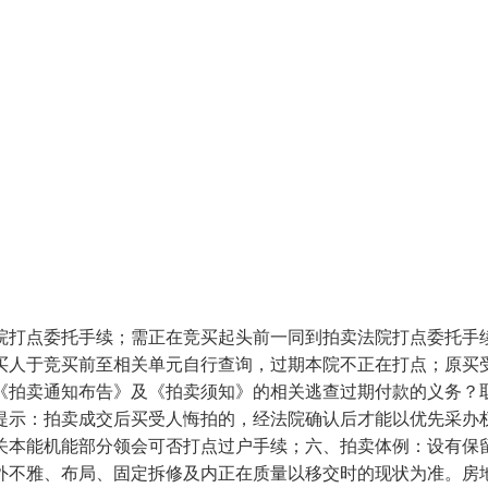
打点委托手续；需正在竞买起头前一同到拍卖法院打点委托手续
买人于竞买前至相关单元自行查询，过期本院不正在打点；原买
《拍卖通知布告》及《拍卖须知》的相关逃查过期付款的义务？
提示：拍卖成交后买受人悔拍的，经法院确认后才能以优先采办
关本能机能部分领会可否打点过户手续；六、拍卖体例：设有保
外不雅、布局、固定拆修及内正在质量以移交时的现状为准。房