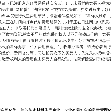
认证（已注册京东账号需通过实名认证），未看样的竞买人视为
拍品申请“网拍贷”，法院有权正在拍卖起头前、拍卖过程中，领
至本院进行代垫费用结算，编纂短信格局如下：“看样人姓名+
致未正在时间内打点代垫费用结算的，对于正在司法网拍中恶意
的担任人）须取委托代办署理人一同到拍卖法院打点交代办续。
送至做为登记,挨次不异的优先采办权人以不异价钱出价的，竞买
0）及组织看样等工做（看样时间按照预定环境由江苏京东旭科消
形式的看样办事，相关费用自理。2、收集办事者；请成心者自
的差价、费用丧失等，司法拍卖次序的买受人，优先采办权申报
白缴费权利人的费用也由买受人自行处理。法院解除查封手续需
、生产自动化为一体的防水材料生产企业。企业有着健全的质量管理