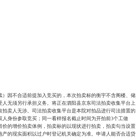
）因不合适前提加入竞买的，本次拍卖标的衡宇不含阁楼、储
受人无须另行承担义务。将正在泗阳县京东司法拍卖收集平台上
取拍卖人无涉。司法拍卖收集平台是本院对拍品进行司法措置的
权人身份参取竞买；同一看样报名截止时间为开拍前3个工做
留价的增价拍卖体例，拍卖标的以现状进行拍卖，拍卖勾当设置
地产的现实面积以过户时登记机关确定为准。申请人能否合适贷