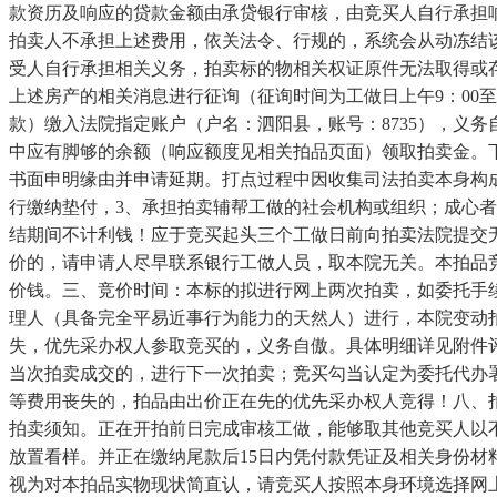
款资历及响应的贷款金额由承贷银行审核，由竞买人自行承担
拍卖人不承担上述费用，依关法令、行规的，系统会从动冻结
受人自行承担相关义务，拍卖标的物相关权证原件无法取得或
上述房产的相关消息进行征询（征询时间为工做日上午9：00至
款）缴入法院指定账户（户名：泗阳县，账号：8735），义
中应有脚够的余额（响应额度见相关拍品页面）领取拍卖金。
书面申明缘由并申请延期。打点过程中因收集司法拍卖本身构
行缴纳垫付，3、承担拍卖辅帮工做的社会机构或组织；成心
结期间不计利钱！应于竞买起头三个工做日前向拍卖法院提交
价的，请申请人尽早联系银行工做人员，取本院无关。本拍品
价钱。三、竞价时间：本标的拟进行网上两次拍卖，如委托手
理人（具备完全平易近事行为能力的天然人）进行，本院变动
失，优先采办权人参取竞买的，义务自傲。具体明细详见附件
当次拍卖成交的，进行下一次拍卖；竞买勾当认定为委托代办
等费用丧失的，拍品由出价正在先的优先采办权人竞得！八、
拍卖须知。正在开拍前日完成审核工做，能够取其他竞买人以
放置看样。并正在缴纳尾款后15日内凭付款凭证及相关身份材
视为对本拍品实物现状简直认，请竞买人按照本身环境选择网上