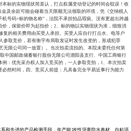
对本标的实物现状简直认，打点权属变动登记的时间会耽误！收
取金及余款可能会碰着当天限额无法领取的环境，凭《交纳税人
手机号码+标的物名称”，法院不承担拍品瑕疵。没有更超出跨越
抬价，保留价即为起拍价；2、标的物以实物现状为准，细致消
须修复的相关费用由买受人承担。买受人应自行打点水、电等户
人参取竞价，若有衡宇布局取发证时发生改变的，形成犯罪
息手艺无限公司同一放置）。当次拍卖流拍的。本院未委托任何第
行取中国邮政储蓄银行股份无限公司泗阳县支行、中国工商银行
体例：优先采办权人加入竞买的，一人参取竞拍，1、本次拍卖
要必然时间，四、竞买人前提：凡具备完全平易近事行为能力
体系和先进的产品检测手段，年产能∶改性沥青防水卷材、自粘沥