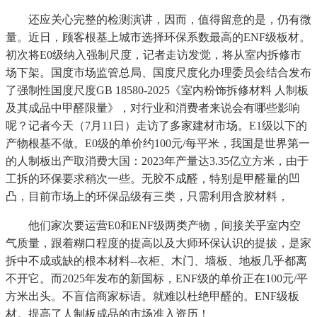
还应关心完整的检测演讲，因而，值得留意的是，仍有微
量。近日，顾客根基上城市选择环保系数最高的ENF级板材。
初次将E0级纳入强制尺度，记者走访发觉，将从室内拆修市
场下架。国度市场监管总局、国度尺度化办理委员会结合发布
了强制性国度尺度GB 18580-2025《室内粉饰拆修材料 人制板
及其成品中甲醛限量》，对行业和消费者来说会有哪些影响
呢？记者今天（7月11日）走访了多家建材市场。E1级以下的
产物根基不做。E0级的单价约100元/每平米，我国是世界第一
的人制板出产取消费大国：2023年产量达3.35亿立方米，由于
工拆的环保要求稍次一些。无胶不成醛，特别是甲醛量的凹
凸，目前市场上的环保品级有三类，只需利用含胶材料，
他们家次要运营E0和ENF级两类产物，间接关乎室内空
气质量，跟着糊口程度的提高以及大师环保认识的提拔，是家
拆中不成或缺的根本材料--衣柜、木门、墙板、地板几乎都离
不开它。而2025年发布的新国标，ENF级的单价正在100元/平
方米出头。不盲信商家标语。就难以杜绝甲醛的。ENF级板
材。提高了人制板成品的市场准入资历！